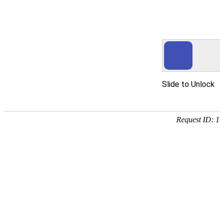
贝斯特
您所访问
好域名只为有经济实
报
The dom
M
------------------------------------------
Tel:
152-1383-6888
Email:
in