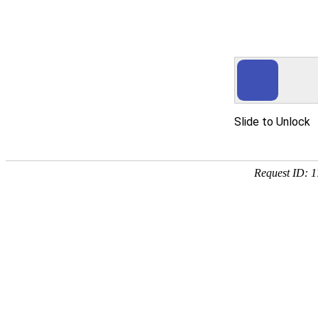
贝斯特
您所访问
好域名只为有经济实
报
The dom
M
------------------------------------------
Tel:
152-1383-6888
Email:
in